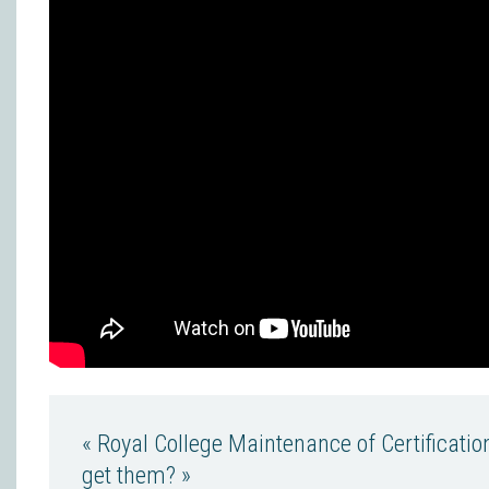
« Royal College Maintenance of Certificatio
get them? »